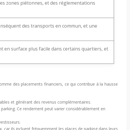
ses zones piétonnes, et des réglementations
conséquent des transports en commun, et une
en surface plus facile dans certains quartiers, et
comme des placements financiers, ce qui contribue à la hausse
tables et générant des revenus complémentaires.
 de parking. Ce rendement peut varier considérablement en
vestisseurs.
x, car ils incluent fréquemment les places de parking dans leurs