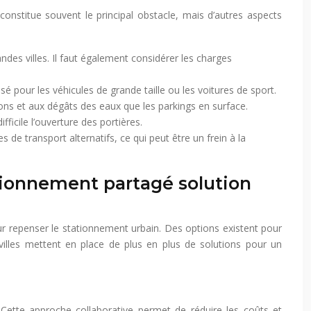
constitue souvent le principal obstacle, mais d’autres aspects
andes villes. Il faut également considérer les charges
é pour les véhicules de grande taille ou les voitures de sport.
ons et aux dégâts des eaux que les parkings en surface.
ficile l’ouverture des portières.
de transport alternatifs, ce qui peut être un frein à la
ationnement partagé solution
our repenser le stationnement urbain. Des options existent pour
s villes mettent en place de plus en plus de solutions pour un
. Cette approche collaborative permet de réduire les coûts et