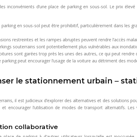
es inconvénients d’une place de parking en sous-sol. Le prix élevé 
 parking en sous-sol peut être prohibitif, particulièrement dans les gr
ions restreintes et les rampes abruptes peuvent rendre l’accès malais
rkings souterrains sont potentiellement plus vulnérables aux inondati
itures sont garées trop près les unes des autres, ce qui peut rendre dif
 parking peut encourager l’usage de la voiture au détriment des modes 
enser le stationnement urbain – st
rains, il est judicieux d’explorer des alternatives et des solutions p
s et encourager l’utilisation de modes de transport alternatifs. Le
ion collaborative
place de parking à d’autres utilisateurs lorsqu’elle est inoccupée