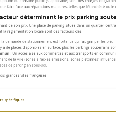
cupation du domaine public (si applicable) sont des charges obligatoir
our faire face aux réparations majeures, telles que l’étanchéité ou 
facteur déterminant le prix parking souter
minant de son prix. Une place de parking située dans un quartier cent
t la réglementation locale sont des facteurs clés.
s la demande de stationnement est forte, ce qui fait grimper les prix.
 y a de places disponibles en surface, plus les parkings souterrains son
ommun :
Un accès aisé aux commerces et aux transports en commun ren
ent de la ville (zones à faibles émissions, zones piétonnes) influenc
ces de parking en sous-sol.
ois grandes villes françaises :
rs spécifiques