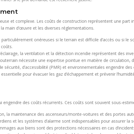
ement
euse et complexe. Les coûts de construction représentent une part imp
 la main d’œuvre et les diverses réglementations.
articulièrement onéreuses si le terrain est difficile d’accès ou si le 
 coûts.
l’éclairage, la ventilation et la détection incendie représentent des in
uterrain nécessite une expertise pointue en matière de circulation, de
e sécurité, d’accessibilité (PMR) et environnementales engendre des
 essentielle pour évacuer les gaz d’échappement et prévenir l’humid
ce qui engendre des coûts récurrents. Ces coûts sont souvent sous-estimés
lation, la maintenance des ascenseurs/monte-voitures et des portes a
rdiens et les systèmes d’alarme sont indispensables pour assurer la s
dommages aux biens sont des protections nécessaires en cas d’incident