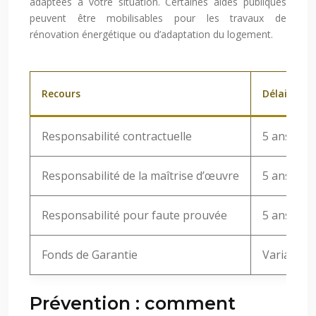
adaptées à votre situation. Certaines aides publiques
peuvent être mobilisables pour les travaux de
rénovation énergétique ou d’adaptation du logement.
Recours
Délai de pr
Responsabilité contractuelle
5 ans apr
Responsabilité de la maîtrise d’œuvre
5 ans apr
Responsabilité pour faute prouvée
5 ans
Fonds de Garantie
Variable
Prévention : comment