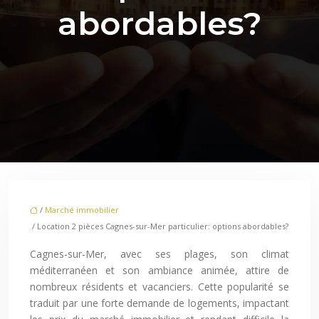
abordables?
/
Marché immobilier
/ Location 2 pièces Cagnes-sur-Mer particulier: options abordables?
Cagnes-sur-Mer, avec ses plages, son climat
méditerranéen et son ambiance animée, attire de
nombreux résidents et vacanciers. Cette popularité se
traduit par une forte demande de logements, impactant