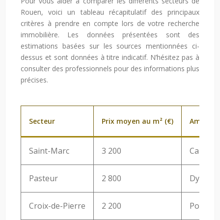
Pour vous aider à comparer les différents secteurs de
Rouen, voici un tableau récapitulatif des principaux
critères à prendre en compte lors de votre recherche
immobilière. Les données présentées sont des
estimations basées sur les sources mentionnées ci-
dessus et sont données à titre indicatif. N’hésitez pas à
consulter des professionnels pour des informations plus
précises.
Secteur
Prix moyen au m² (€)
Ambianc
Saint-Marc
3 200
Calme, f
Pasteur
2 800
Dynamiq
Croix-de-Pierre
2 200
Populai