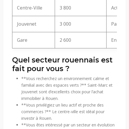
Centre-Ville
3 800
Actif, to
Jouvenet
3 000
Paisible
Gare
2 600
En tran
Quel secteur rouennais est
fait pour vous ?
**Vous recherchez un environnement calme et
familial avec des espaces verts ?** Saint-Marc et
Jouvenet sont d’excellents choix pour l’achat
immobilier à Rouen.
**Vous privilégiez un lieu actif et proche des
commerces ?** Le centre-ville est idéal pour
investir à Rouen.
**Vous êtes intéressé par un secteur en évolution